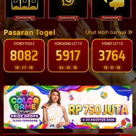
Pasaran Togel
Lihat lebih banyak
SYDNEY POOLS
HONGKONG LOTTO
SYDNEY LOTTO
8082
5917
3764
18 : 27 : 16
04 : 01 : 16
18 : 51 : 16