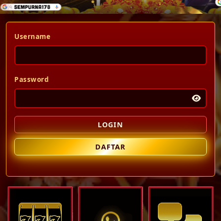
Username
Password
LOGIN
DAFTAR