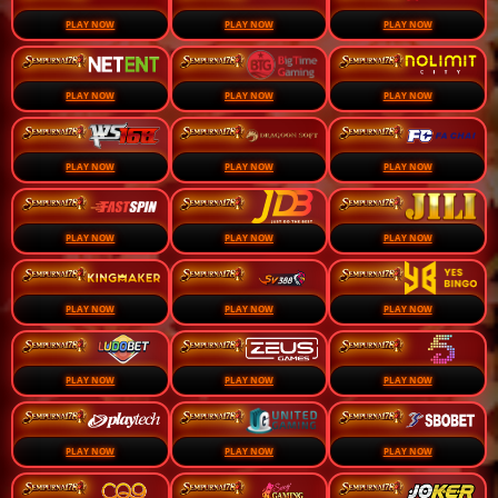
PLAY NOW
PLAY NOW
PLAY NOW
PLAY NOW
PLAY NOW
PLAY NOW
PLAY NOW
PLAY NOW
PLAY NOW
PLAY NOW
PLAY NOW
PLAY NOW
PLAY NOW
PLAY NOW
PLAY NOW
PLAY NOW
PLAY NOW
PLAY NOW
PLAY NOW
PLAY NOW
PLAY NOW