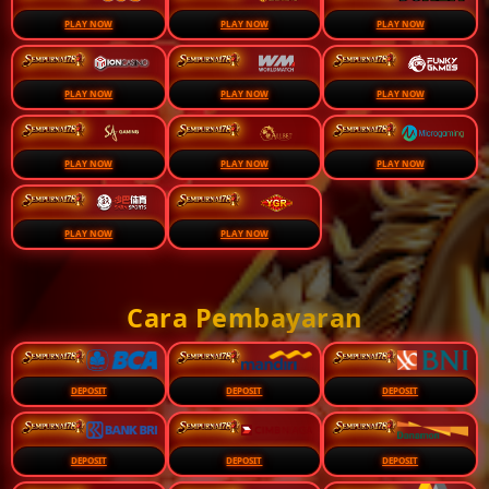
PLAY NOW
PLAY NOW
PLAY NOW
PLAY NOW
PLAY NOW
PLAY NOW
PLAY NOW
PLAY NOW
PLAY NOW
PLAY NOW
PLAY NOW
Cara Pembayaran
DEPOSIT
DEPOSIT
DEPOSIT
DEPOSIT
DEPOSIT
DEPOSIT