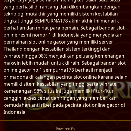
yang berhasil di rancang dan dikembangkan dengan
teknologi mutakhir yang memiliki sistem kestabilan
tingkat tinggi SEMPURNA178 akhir akhir ini menarik
perhatian dan minat para pemain. Sebagai bandar slot
online resmi nomor 1 di Indonesia yang menyediakan
permainan slot online gacor yang memiliki server
Thailand dengan kestabilan sistem tertinggi dan
winrate hingga 98% menjadikan peluang kemenangan
maxwin lebih mudah untuk di raih. Sebagai bandar slot
online gacor no 1 sempurna178 berhasil menjadi
primadona di kalangan pecinta slot online karena selain
memiliki sitem kestabilan yang tinggi serta winrate
kemenangan 98% situs ini juga memiliki fitur-fitur
canggih, akses cepat dan ringan yang memberikan
kemudahan anti ribet pada pecinta slot online gacor di
Indonesia.
Powered By