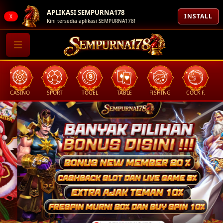
APLIKASI SEMPURNA178
INSTALL
X
Kini tersedia aplikasi SEMPURNA178!
CASINO
SPORT
TOGEL
TABLE
FISHING
COCK F.