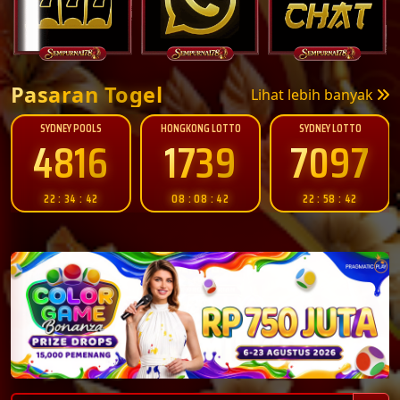
Pasaran Togel
Lihat lebih banyak
SYDNEY POOLS
HONGKONG LOTTO
SYDNEY LOTTO
4816
1739
7097
22 : 34 : 40
08 : 08 : 40
22 : 58 : 40