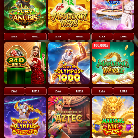
PLAY
DEMO
PLAY
DEMO
PLAY
DEMO
PLAY
DEMO
PLAY
DEMO
PLAY
DEMO