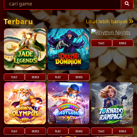
Terbaru
Lihat lebih banyak
PLAY
DEMO
PLAY
DEMO
PLAY
DEMO
PLAY
DEMO
PLAY
DEMO
PLAY
DEMO