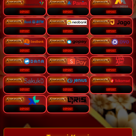
DEPOSIT
DEPOSIT
DEPOSIT
DEPOSIT
DEPOSIT
DEPOSIT
DEPOSIT
DEPOSIT
DEPOSIT
DEPOSIT
DEPOSIT
DEPOSIT
DEPOSIT
DEPOSIT
DEPOSIT
DEPOSIT
DEPOSIT