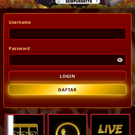
Username
Password
LOGIN
DAFTAR