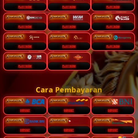
PLAY NOW
PLAY NOW
PLAY NOW
PLAY NOW
PLAY NOW
PLAY NOW
PLAY NOW
PLAY NOW
PLAY NOW
PLAY NOW
PLAY NOW
Cara Pembayaran
DEPOSIT
DEPOSIT
DEPOSIT
DEPOSIT
DEPOSIT
DEPOSIT