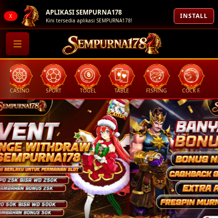
APLIKASI SEMPURNA178
INSTALL
X
Kini tersedia aplikasi SEMPURNA178!
CASINO
SPORT
TOGEL
TABLE
FISHING
COCK F.