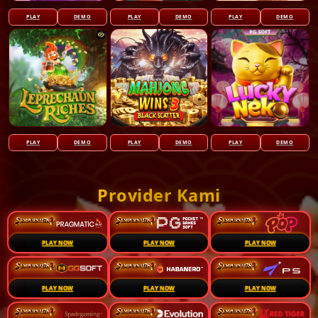
PLAY
DEMO
PLAY
DEMO
PLAY
DEMO
PLAY
DEMO
PLAY
DEMO
PLAY
DEMO
Provider Kami
PLAY NOW
PLAY NOW
PLAY NOW
PLAY NOW
PLAY NOW
PLAY NOW