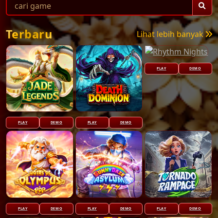
Terbaru
Lihat lebih banyak
PLAY
DEMO
PLAY
DEMO
PLAY
DEMO
PLAY
DEMO
PLAY
DEMO
PLAY
DEMO