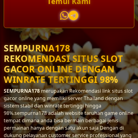
Temui Kami
SEMPURNA178
REKOMENDASI SITUS SLOT
GACOR ONLINE DENGAN
WINRATE TERTINGGI 98%
SEMPURNA178
merupakan Rekomendasi link situs slot
gacor online yang memiliki server Thailand dengan
sistem stabil dan winrate tertinggi hingga
98%.sempurna178 adalah website taruhan game online
tempat dimana anda bisa bermain berbagai jenis
permainan hanya dengan satu akun saja Dengan di
dukung pelayanan customer service professional yang