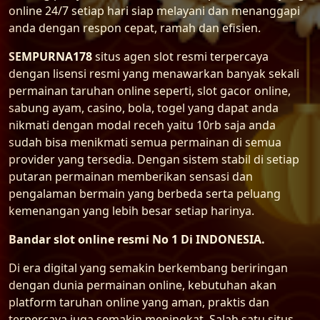
online 24/7 setiap hari siap melayani dan menanggapi
anda dengan respon cepat, ramah dan efisien.
SEMPURNA178
situs agen slot resmi terpercaya
dengan lisensi resmi yang menawarkan banyak sekali
permainan taruhan online seperti, slot gacor online,
sabung ayam, casino, bola, togel yang dapat anda
nikmati dengan modal receh yaitu 10rb saja anda
sudah bisa menikmati semua permainan di semua
provider yang tersedia. Dengan sistem stabil di setiap
putaran permainan memberikan sensasi dan
pengalaman bermain yang berbeda serta peluang
kemenangan yang lebih besar setiap harinya.
Bandar slot online resmi No 1 Di INDONESIA.
Di era digital yang semakin berkembang beriringan
dengan dunia permainan online, kebutuhan akan
platform taruhan online yang aman, praktis dan
terpercaya juga semakin meningkat. Salah satu situs