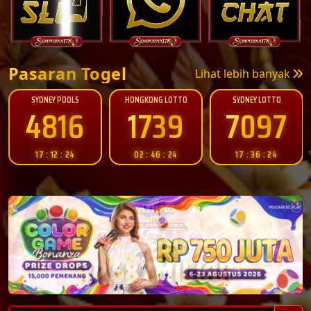
Pasaran Togel
Lihat lebih banyak
SYDNEY POOLS
HONGKONG LOTTO
SYDNEY LOTTO
4816
1739
7097
17 : 12 : 22
02 : 46 : 22
17 : 36 : 22