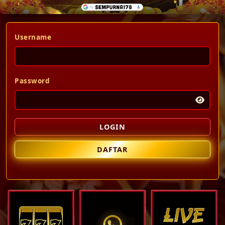
Username
Password
LOGIN
DAFTAR