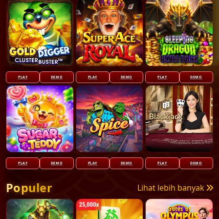
PLAY
DEMO
PLAY
DEMO
PLAY
DEMO
PLAY
DEMO
PLAY
DEMO
PLAY
DEMO
Populer
Lihat lebih banyak