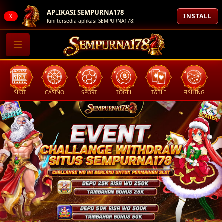
APLIKASI SEMPURNA178
INSTALL
X
Kini tersedia aplikasi SEMPURNA178!
SLOT
CASINO
SPORT
TOGEL
TABLE
FISHING