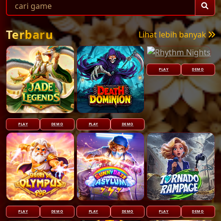
Terbaru
Lihat lebih banyak
PLAY
DEMO
PLAY
DEMO
PLAY
DEMO
PLAY
DEMO
PLAY
DEMO
PLAY
DEMO