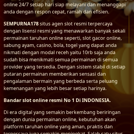
online 24/7 setiap hari siap melayani dan menanggapi
anda dengan respon cepat, ramah dan efisien.
SEMPURNA178
situs agen slot resmi terpercaya
dengan lisensi resmi yang menawarkan banyak sekali
permainan taruhan online seperti, slot gacor online,
sabung ayam, casino, bola, togel yang dapat anda
nikmati dengan modal receh yaitu 10rb saja anda
sudah bisa menikmati semua permainan di semua
provider yang tersedia. Dengan sistem stabil di setiap
putaran permainan memberikan sensasi dan
pengalaman bermain yang berbeda serta peluang
kemenangan yang lebih besar setiap harinya.
Bandar slot online resmi No 1 Di INDONESIA.
Di era digital yang semakin berkembang beriringan
dengan dunia permainan online, kebutuhan akan
platform taruhan online yang aman, praktis dan
terpercaya juga semakin meningkat. Salah satu situs