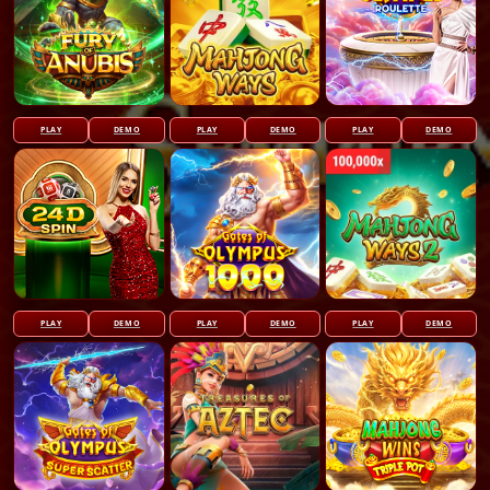
PLAY
DEMO
PLAY
DEMO
PLAY
DEMO
PLAY
DEMO
PLAY
DEMO
PLAY
DEMO