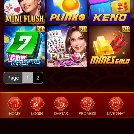
Page
1
2
HOME
LOGIN
DAFTAR
PROMOSI
LIVE CHAT