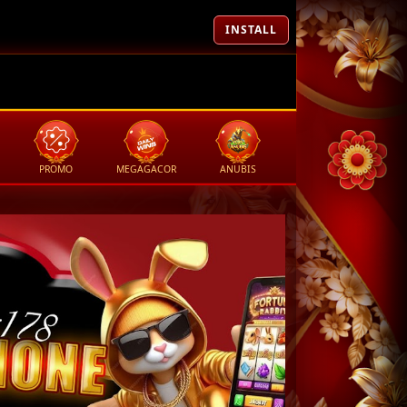
INSTALL
PROMO
MEGAGACOR
ANUBIS