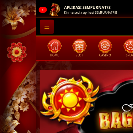
APLIKASI SEMPURNA178
X
Kini tersedia aplikasi SEMPURNA178!
HOME
SLOT
CASINO
SPO