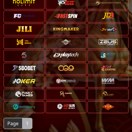
Page
1