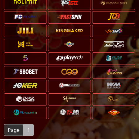
Page
1