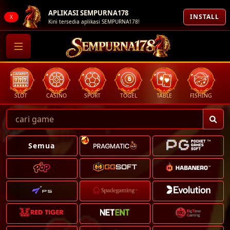
APLIKASI SEMPURNA178
INSTALL
X
Kini tersedia aplikasi SEMPURNA178!
SLOT
CASINO
SPORT
TOGEL
TABLE
FISHING
Semua