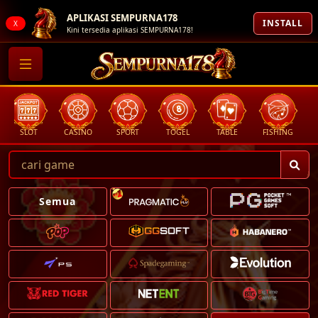
APLIKASI SEMPURNA178
INSTALL
X
Kini tersedia aplikasi SEMPURNA178!
SLOT
CASINO
SPORT
TOGEL
TABLE
FISHING
Semua