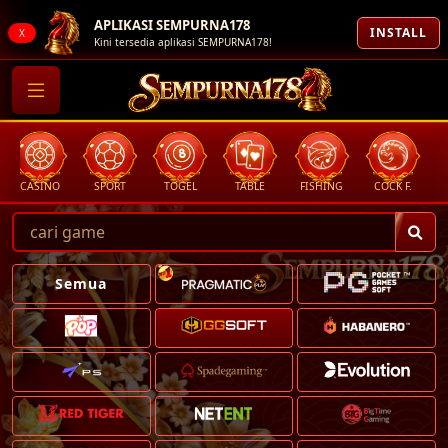
APLIKASI SEMPURNA178
INSTALL
X
Kini tersedia aplikasi SEMPURNA178!
CASINO
SPORT
TOGEL
TABLE
FISHING
COCK F.
Semua