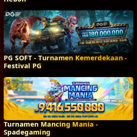
PG SOFT - Turnamen Kemerdekaan -
Festival PG
Turnamen Mancing Mania -
Spadegaming